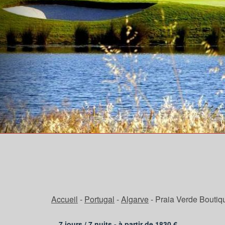
Accueil
-
Portugal
-
Algarve
-
Praia Verde Boutiqu
7 jours /
7
nuits - à partir de
1830
€