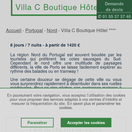
Demande
Villa C Boutique Hôtel ****
de devis
✆ 01 55 37 37 40
Accueil
-
Portugal
-
Nord
-
Villa C Boutique Hôtel ****
8 jours /
7
nuits - à partir de
1420
€
La région Nord du Portugal est souvent boudée par les
touristes qui préfèrent les cotes sauvages du Sud.
Cependant le nord offre une multitude de paysages
différents, la ville de Porto se laisse facilement explorer au
rythme des balades ou en tramway !
Une certaine douceur se dégage de cette ville ou vous
vous surprendrez rapidement à déambuler dans ses ruelles
médiévales. Pour ne rien gâcher, ses anciennes maisons à
l’architecture étonnante confèrent une touche colorée à cet
En poursuivant votre navigation, vous acceptez l’utilisation des cookies
endroit riche en histoire.
pour vous proposer des services adaptés à vos centres d’intérêts et
mesurer la fréquentation du site.
En savoir plus et paramétrer les
cookies.
Paramétrer
Accepter les cookies
LES PLUS DU VOYAGE