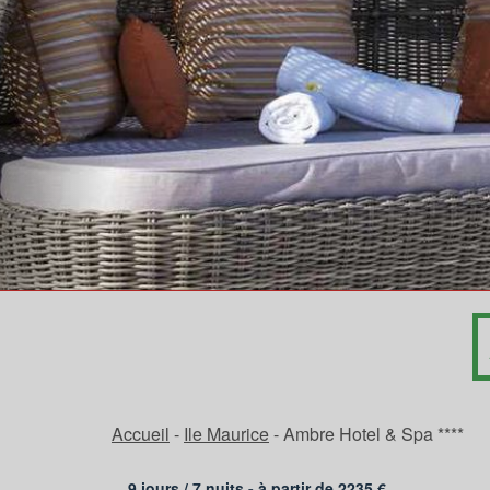
Accueil
-
Ile Maurice
-
Ambre Hotel & Spa ****
9 jours /
7
nuits - à partir de
2235
€