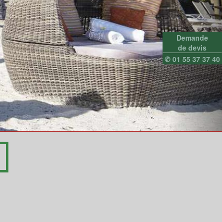
Demande
de devis
✆ 01 55 37 37 40
y