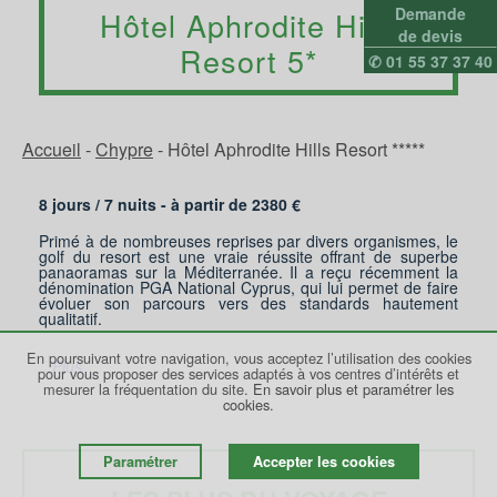
Demande
Hôtel Aphrodite Hills
de devis
Resort 5*
✆ 01 55 37 37 40
Accueil
-
Chypre
-
Hôtel Aphrodite Hills Resort *****
8 jours /
7
nuits - à partir de
2380
€
Primé à de nombreuses reprises par divers organismes, le
golf du resort est une vraie réussite offrant de superbe
panaoramas sur la Méditerranée. Il a reçu récemment la
dénomination PGA National Cyprus, qui lui permet de faire
évoluer son parcours vers des standards hautement
qualitatif.
En poursuivant votre navigation, vous acceptez l’utilisation des cookies
...Plus
pour vous proposer des services adaptés à vos centres d’intérêts et
mesurer la fréquentation du site.
En savoir plus et paramétrer les
cookies.
Paramétrer
Accepter les cookies