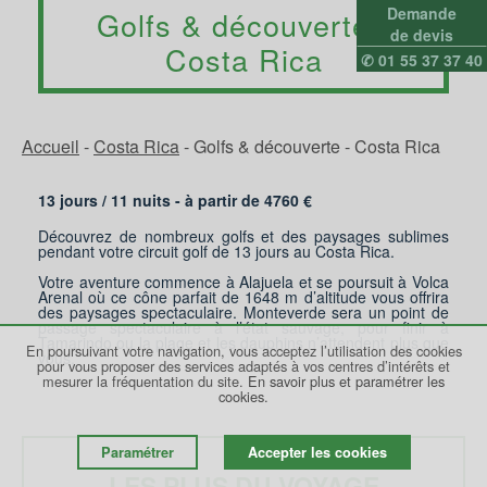
Demande
Golfs & découverte -
de devis
Costa Rica
✆ 01 55 37 37 40
Accueil
-
Costa Rica
-
Golfs & découverte - Costa Rica
13 jours /
11
nuits - à partir de
4760
€
Découvrez de nombreux golfs et des paysages sublimes
pendant votre circuit golf de 13 jours au Costa Rica.
Votre aventure commence à Alajuela et se poursuit à Volca
Arenal où ce cône parfait de 1648 m d’altitude vous offrira
des paysages spectaculaire. Monteverde sera un point de
passage spectaculaire à l’état sauvage, pour finir à
Tamarindo ou la plage et les dauphins n’attendent plus que
En poursuivant votre navigation, vous acceptez l’utilisation des cookies
vous.
pour vous proposer des services adaptés à vos centres d’intérêts et
mesurer la fréquentation du site.
En savoir plus et paramétrer les
cookies.
Paramétrer
Accepter les cookies
LES PLUS DU VOYAGE