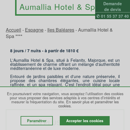
Demande
Aumallia Hotel & Spa 4*
de devis
✆ 01 55 37 37 40
Accueil
-
Espagne
-
Iles Baléares
-
Aumallia Hotel &
Spa ****
8 jours /
7
nuits - à partir de
1810
€
L'Aumallia Hotel & Spa, situé à Felanitx, Majorque, est un
établissement de charme offrant un mélange d'authenticité
méditerranéenne et de luxe moderne.
Entouré de jardins paisibles et d'une nature préservée, il
propose des chambres élégantes, une cuisine locale
raffinée, et un spa relaxant. C'est l'endroit idéal pour une
retraite golfique sur la plus grande île des Baléares.
En poursuivant votre navigation, vous acceptez l’utilisation des cookies
pour vous proposer des services adaptés à vos centres d’intérêts et
mesurer la fréquentation du site.
En savoir plus et paramétrer les
cookies.
LES PLUS DU VOYAGE
Paramétrer
Accepter les cookies