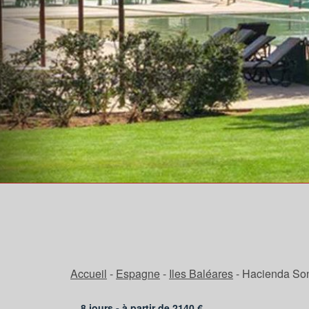
Accueil
-
Espagne
-
Iles Baléares
-
Hacienda Son
8 jours - à partir de
2140
€