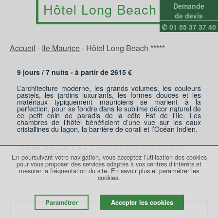
Hôtel Long Beach 5*
Demande
de devis
✆ 01 55 37 37 40
Accueil
-
Ile Maurice
-
Hôtel Long Beach *****
9 jours /
7
nuits - à partir de
2615
€
L’architecture moderne, les grands volumes, les couleurs
pastels, les jardins luxuriants, les formes douces et les
matériaux typiquement mauriciens se marient à la
perfection, pour se fondre dans le sublime décor naturel de
ce petit coin de paradis de la côte Est de l’Île. Les
chambres de l’hôtel bénéficient d’une vue sur les eaux
cristallines du lagon, la barrière de corail et l’Océan Indien.
OFFRE SPECIALE 5 = 7 :
Profitez de 2 nuits offertes *
* (offre soumise à conditions, nous consulter)
En poursuivant votre navigation, vous acceptez l’utilisation des cookies
pour vous proposer des services adaptés à vos centres d’intérêts et
mesurer la fréquentation du site.
En savoir plus et paramétrer les
cookies.
Paramétrer
Accepter les cookies