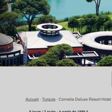
Accueil
-
Turquie
-
Cornelia Deluxe Resort Hotel 
8 jours /
7
nuits - à partir de
1595
€