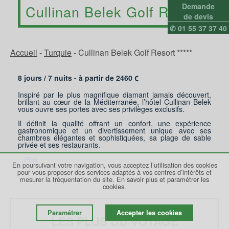
Demande
Cullinan Belek Golf Resort
de devis
✆ 01 55 37 37 40
Accueil
-
Turquie
-
Cullinan Belek Golf Resort *****
8 jours /
7
nuits - à partir de
2460
€
Inspiré par le plus magnifique diamant jamais découvert,
brillant au cœur de la Méditerranée, l’hôtel Cullinan Belek
vous ouvre ses portes avec ses privilèges exclusifs.
Il définit la qualité offrant un confort, une expérience
gastronomique et un divertissement unique avec ses
chambres élégantes et sophistiquées, sa plage de sable
privée et ses restaurants.
...Plus
En poursuivant votre navigation, vous acceptez l’utilisation des cookies
pour vous proposer des services adaptés à vos centres d’intérêts et
mesurer la fréquentation du site.
En savoir plus et paramétrer les
cookies.
Paramétrer
Accepter les cookies
LES PLUS DU VOYAGE