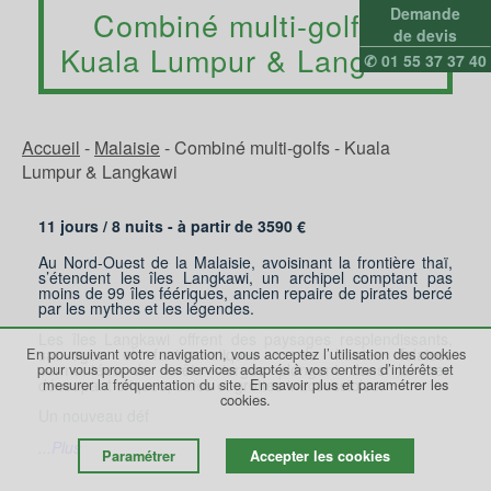
Demande
Combiné multi-golfs -
de devis
Kuala Lumpur & Langkawi
✆ 01 55 37 37 40
Accueil
-
Malaisie
-
Combiné multi-golfs - Kuala
Lumpur & Langkawi
11 jours /
8
nuits - à partir de
3590
€
Au Nord-Ouest de la Malaisie, avoisinant la frontière thaï,
s’étendent les îles Langkawi, un archipel comptant pas
moins de 99 îles féériques, ancien repaire de pirates bercé
par les mythes et les légendes.
Les îles Langkawi offrent des paysages resplendissants,
En poursuivant votre navigation, vous acceptez l’utilisation des cookies
sauvages et fantasmatiques : de hautes falaises
pour vous proposer des services adaptés à vos centres d’intérêts et
surmontées de forêts vierges plongent dans la mer,
découpant criques, baies et grottes inaccessibles.
mesurer la fréquentation du site.
En savoir plus et paramétrer les
cookies.
Un nouveau déf
...Plus
Paramétrer
Accepter les cookies