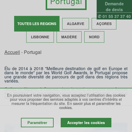
Portugal
Demande
de devis
✆ 01 55 37 37 40
TOUTES LES REGIONS
ALGARVE
AÇORES
LISBONNE
MADÈRE
NORD
Accueil
- Portugal
Élu de 2014 à 2018 "Meilleure destination de golf en Europe et
dans le monde" par les World Golf Awards, le Portugal propose
une grande diversité de parcours de golf dans des régions très
variées.
Golfez en Algarve, à Cascais, dans le nord, ou encore aux Açores
et à Madère. De merveilleux parcours vous y attendent, en vous
En poursuivant votre navigation, vous acceptez l’utilisation des cookies
faisant profiter d'un climat agréable tout au long de l’année.
pour vous proposer des services adaptés à vos centres d’intérêts et
mesurer la fréquentation du site.
En savoir plus et paramétrer les
cookies.
Paramétrer
Accepter les cookies