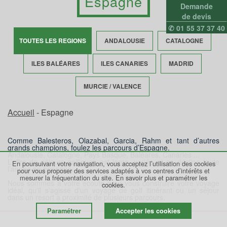
Espagne
Demande
de devis
✆ 01 55 37 37 40
TOUTES LES REGIONS
ANDALOUSIE
CATALOGNE
ILES BALÉARES
ILES CANARIES
MADRID
MURCIE / VALENCE
Accueil
- Espagne
Comme Balesteros, Olazabal, Garcia, Rahm et tant d’autres
grands champions, foulez les parcours d’Espagne.
Andalousie, Catalogne, Pays Basque, Baléares, Canaries ...
L’offre de séjours golfiques est large, variée et se décline toute
En poursuivant votre navigation, vous acceptez l’utilisation des cookies
l’année en Espagne.
pour vous proposer des services adaptés à vos centres d’intérêts et
mesurer la fréquentation du site.
En savoir plus et paramétrer les
Nous sommes à votre écoute pour vous construire votre voyage
cookies.
idéal, qu'il s'agisse d'un voyage de golf itinérant ou un séjour
dans un resort à proximité de plusieurs parcours.
Paramétrer
Accepter les cookies