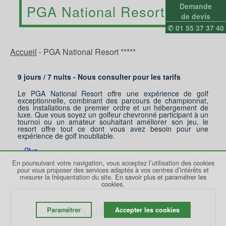
Demande
PGA National Resort *****
de devis
✆ 01 55 37 37 40
Accueil
-
PGA National Resort *****
9 jours /
7
nuits - Nous consulter pour les tarifs
Le PGA National Resort offre une expérience de golf
exceptionnelle, combinant des parcours de championnat,
des installations de premier ordre et un hébergement de
luxe. Que vous soyez un golfeur chevronné participant à un
tournoi ou un amateur souhaitant améliorer son jeu, le
resort offre tout ce dont vous avez besoin pour une
expérience de golf inoubliable.
...Plus
En poursuivant votre navigation, vous acceptez l’utilisation des cookies
pour vous proposer des services adaptés à vos centres d’intérêts et
mesurer la fréquentation du site.
En savoir plus et paramétrer les
cookies.
LES PLUS DU VOYAGE
Paramétrer
Accepter les cookies