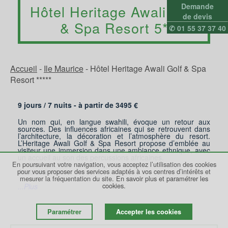
Demande
Hôtel Heritage Awali Golf
de devis
& Spa Resort 5*
✆ 01 55 37 37 40
Accueil
-
Ile Maurice
-
Hôtel Heritage Awali Golf & Spa
Resort *****
9 jours /
7
nuits - à partir de
3495
€
Un nom qui, en langue swahili, évoque un retour aux
sources. Des influences africaines qui se retrouvent dans
l’architecture, la décoration et l’atmosphère du resort.
L’Heritage Awali Golf & Spa Resort propose d’emblée au
visiteur une immersion dans une ambiance ethnique, avec
un accueil au son des percussions africaines.
En poursuivant votre navigation, vous acceptez l’utilisation des cookies
pour vous proposer des services adaptés à vos centres d’intérêts et
Avec une vue
mesurer la fréquentation du site.
En savoir plus et paramétrer les
cookies.
...Plus
Paramétrer
Accepter les cookies