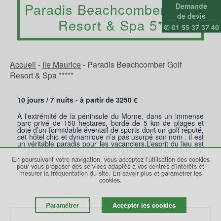
Paradis Beachcomber Golf
Demande
de devis
Resort & Spa 5*
✆ 01 55 37 37 40
Accueil
-
Ile Maurice
-
Paradis Beachcomber Golf
Resort & Spa *****
10 jours /
7
nuits - à partir de
3250
€
A l’extrémité de la péninsule du Morne, dans un immense
parc privé de 150 hectares, bordé de 5 km de plages et
doté d’un formidable éventail de sports dont un golf réputé,
cet hôtel chic et dynamique n’a pas usurpé son nom : il est
un véritable paradis pour les vacanciers.L’esprit du lieu est
élégant mais décontracté. Il est prolongé à l’extrémité de
son parcours de golf par l’hôtel Dinarobin Beachcomber. Ils
En poursuivant votre navigation, vous acceptez l’utilisation des cookies
partagent leurs services et facilités formant ainsi le plus bel
pour vous proposer des services adaptés à vos centres d’intérêts et
ensemble hôtelier de l’île Maurice.
mesurer la fréquentation du site.
En savoir plus et paramétrer les
cookies.
Paramétrer
Accepter les cookies