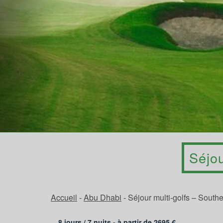
Séjou
Accueil
-
Abu Dhabi
-
Séjour multi-golfs – South
8 jours /
7
nuits - à partir de
2695
€