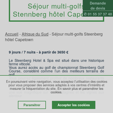
Demande
Séjour multi-golfs
de devis
Stennberg hôtel Capetown
✆ 01 55 37 37 40
Accueil
-
Afrique du Sud
-
Séjour multi-golfs Steenberg
hôtel Capetown
9 jours /
7
nuits - à partir de
3650
€
Le Steenberg Hotel & Spa est situé dans une historique
ferme viticole.
Vous aurez accès au golf de championnat Steenberg Golf
Course, considéré comme l’un des meilleurs terrains de
golf.
Vous pourrez également profiter de nombreux restaurants
En poursuivant votre navigation, vous acceptez l’utilisation des cookies
de haut standing ainsi que d’un spa classé mondialement.
pour vous proposer des services adaptés à vos centres d’intérêts et
Vous apprécierez l’emplacement de ce domaine qui offre
mesurer la fréquentation du site.
En savoir plus et paramétrer les
une vue magnifique sur les montagnes et les vignes aux
cookies.
alentour
Paramétrer
Accepter les cookies