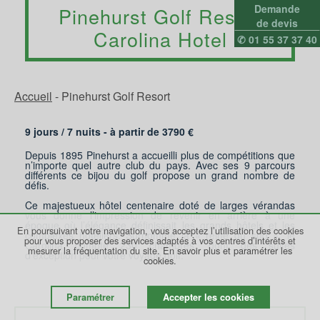
Demande
Pinehurst Golf Resort
de devis
Carolina Hotel
✆ 01 55 37 37 40
Accueil
-
Pinehurst Golf Resort
9 jours /
7
nuits - à partir de
3790
€
Depuis 1895 Pinehurst a accueilli plus de compétitions que
n’importe quel autre club du pays. Avec ses 9 parcours
différents ce bijou du golf propose un grand nombre de
défis.
Ce majestueux hôtel centenaire doté de larges vérandas
vous donne l’impression de revenir en arrière à une
époque où l’élégance définissait les grands hôtels et les
En poursuivant votre navigation, vous acceptez l’utilisation des cookies
complexes hôteliers. Surnommé la « reine du sud », le
pour vous proposer des services adaptés à vos centres d’intérêts et
Carolina compte 230 chambres, dont des suites
mesurer la fréquentation du site.
En savoir plus et paramétrer les
d’exception pour votre voyage golf.
cookies.
Paramétrer
Accepter les cookies