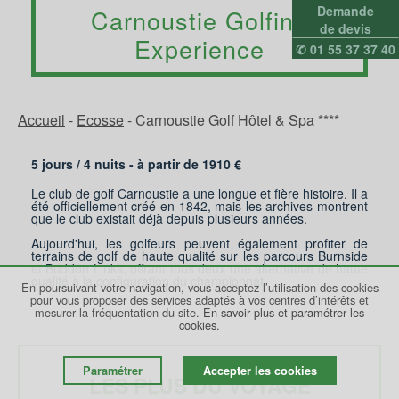
Demande
Carnoustie Golfing
de devis
Experience
✆ 01 55 37 37 40
Accueil
-
Ecosse
-
Carnoustie Golf Hôtel & Spa ****
5 jours /
4
nuits - à partir de
1910
€
Le club de golf Carnoustie a une longue et fière histoire. Il a
été officiellement créé en 1842, mais les archives montrent
que le club existait déjà depuis plusieurs années.
Aujourd'hui, les golfeurs peuvent également profiter de
terrains de golf de haute qualité sur les parcours Burnside
et Buddon Links, offrant tous deux une alternative de haute
qualité à la configuration du championnat.
En poursuivant votre navigation, vous acceptez l’utilisation des cookies
pour vous proposer des services adaptés à vos centres d’intérêts et
mesurer la fréquentation du site.
En savoir plus et paramétrer les
cookies.
Paramétrer
Accepter les cookies
LES PLUS DU VOYAGE