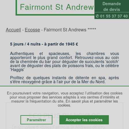
Demande
Fairmont St Andrews 5*
de devis
✆ 01 55 37 37 40
Accueil
-
Ecosse
-
Fairmont St Andrews *****
5 jours /
4
nuits - à partir de
1945
€
Authentiques et spacieuses, les chambres vous
apporteront le plus grand confort. Retrouvez-vous au coin
de la cheminée du bar pour déguster de succulents 'scotch'
avant de déguster des plats de poissons frais, ou le célèbre
'Haggis'
Profitez de quelques instants de détente en spa, après
s'être réoxygéné grâce à l'air pur de la Mer du Nord.
En poursuivant votre navigation, vous acceptez l’utilisation des cookies
pour vous proposer des services adaptés à vos centres d’intérêts et
mesurer la fréquentation du site.
En savoir plus et paramétrer les
cookies.
LES PLUS DU VOYAGE
Paramétrer
Accepter les cookies
- Le complexe 5 étoiles Fairmont St Andrews de 210