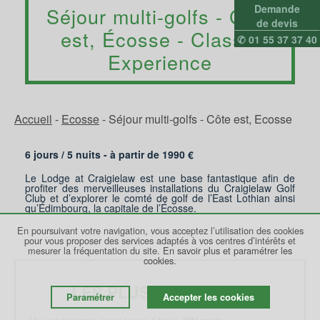
Demande
Séjour multi-golfs - Côte
de devis
est, Écosse - Classic
✆ 01 55 37 37 40
Experience
Accueil
-
Ecosse
-
Séjour multi-golfs - Côte est, Ecosse
6 jours /
5
nuits - à partir de
1990
€
Le Lodge at Craigielaw est une base fantastique afin de
profiter des merveilleuses installations du Craigielaw Golf
Club et d’explorer le comté de golf de l’East Lothian ainsi
qu’Édimbourg, la capitale de l’Écosse.
En poursuivant votre navigation, vous acceptez l’utilisation des cookies
pour vous proposer des services adaptés à vos centres d’intérêts et
mesurer la fréquentation du site.
En savoir plus et paramétrer les
cookies.
LES PLUS DU VOYAGE
Paramétrer
Accepter les cookies