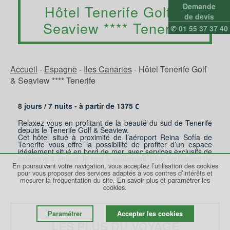
Demande
Hôtel Tenerife Golf &
de devis
Seaview **** Tenerife
✆ 01 55 37 37 40
Accueil
-
Espagne
-
Iles Canaries
-
Hôtel Tenerife Golf
& Seaview **** Tenerife
8 jours /
7
nuits - à partir de
1375
€
Relaxez-vous en profitant de la beauté du sud de Tenerife
depuis le Tenerife Golf & Seaview.
Cet hôtel situé à proximité de l’aéroport Reina Sofía de
Tenerife vous offre la possibilité de profiter d’un espace
idéalement situé en bord de mer, avec services exclusifs de
catégorie 4 étoiles, le tout à seulement 1 km seulement de
En poursuivant votre navigation, vous acceptez l’utilisation des cookies
l’un des meilleurs parcours de golf de Tenerife.
pour vous proposer des services adaptés à vos centres d’intérêts et
mesurer la fréquentation du site.
En savoir plus et paramétrer les
cookies.
Paramétrer
Accepter les cookies
LES PLUS DU VOYAGE