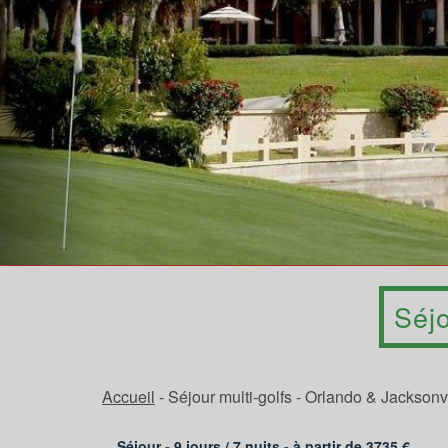
Séjo
Accueil
-
Séjour multi-golfs - Orlando & Jacksonvi
Séjour - 9 jours /
7
nuits - à partir de
3735
€