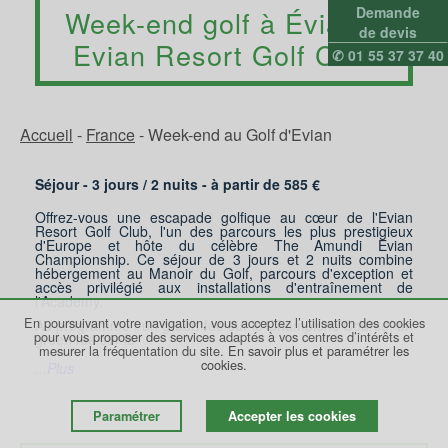
Demande
Week-end golf à Évian –
de devis
Evian Resort Golf Club
✆ 01 55 37 37 40
Accueil
-
France
-
Week-end au Golf d'Evian
Séjour - 3 jours /
2
nuits - à partir de
585
€
Offrez-vous une escapade golfique au cœur de l'Evian
Resort Golf Club, l'un des parcours les plus prestigieux
d'Europe et hôte du célèbre The Amundi Evian
Championship. Ce séjour de 3 jours et 2 nuits combine
hébergement au Manoir du Golf, parcours d'exception et
accès privilégié aux installations d'entraînement de
l'Academy.
En poursuivant votre navigation, vous acceptez l’utilisation des cookies
Au programme : un green fee sur le Champions Course, un
pour vous proposer des services adaptés à vos centres d’intérêts et
green fee sur le
mesurer la fréquentation du site.
En savoir plus et paramétrer les
cookies.
...Plus
Paramétrer
Accepter les cookies