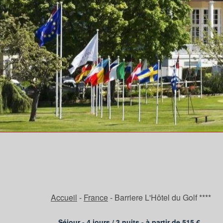
Accueil
-
France
-
Barriere L'Hôtel du Golf ****
Séjour - 4 jours /
3
nuits - à partir de
515
€