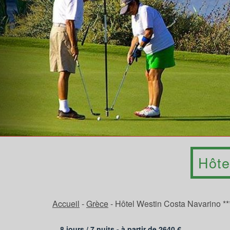
Hôte
Accueil
-
Grèce
-
Hôtel Westin Costa Navarino **
8 jours /
7
nuits - à partir de
2640
€