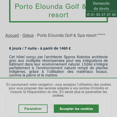
Demande
Porto Elounda Golf & Spa
de devis
resort
✆ 01 55 37 37 40
Accueil
-
Grèce
-
Porto Elounda Golf & Spa resort *****
8 jours /
7
nuits - à partir de
1460
€
Cet hôtel conçu par l’architecte Spyros Kokotos architecte
grec aux multiples récompenses pour ses intégrations de
bâtiment dans leur environnement naturel. L’hôtel s’intègre
parfaitement à l’environnement naturel rempli de plantes
indigènes, grâce à l’utilisation des matériaux locaux,
comme la pierre et le marbre.
En poursuivant votre navigation, vous acceptez l’utilisation des cookies
pour vous proposer des services adaptés à vos centres d’intérêts et
mesurer la fréquentation du site.
En savoir plus et paramétrer les
cookies.
LES PLUS DU VOYAGE
Paramétrer
Accepter les cookies
- Combine trois éléments clés, le paysage, le climat et les