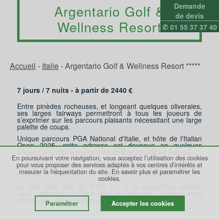
Demande
Argentario Golf &
de devis
Wellness Resort
✆ 01 55 37 37 40
Accueil
-
Italie
-
Argentario Golf & Wellness Resort *****
7 jours /
7
nuits - à partir de
2440
€
Entre pinèdes rocheuses, et longeant quelques oliveraies,
ses larges fairways permettront à tous les joueurs de
s’exprimer sur les parcours plaisants nécessitant une large
palette de coups.
Unique parcours PGA National d'Italie, et hôte de l'Italian
Open 2025, cette adresse est devenue en quelques
années une référence incontournable du golf en Europe.
En poursuivant votre navigation, vous acceptez l’utilisation des cookies
pour vous proposer des services adaptés à vos centres d’intérêts et
En arc de cercle, le minimalisme de l’hôtel contraste avec le
mesurer la fréquentation du site.
En savoir plus et paramétrer les
charme de la campagne intemporelle et relaxante.
cookies.
Le très beau Spa de 2700 m², et sa magnifique piscine
vous apporteront bien-être et sérénité. Laissez-vous
séduire par Argentario et la sublime Toscane...
Paramétrer
Accepter les cookies