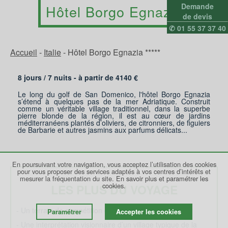
Demande
Hôtel Borgo Egnazia
de devis
✆ 01 55 37 37 40
Accueil
-
Italie
-
Hôtel Borgo Egnazia *****
8 jours /
7
nuits - à partir de
4140
€
Le long du golf de San Domenico, l'hôtel Borgo Egnazia
s’étend à quelques pas de la mer Adriatique. Construit
comme un véritable village traditionnel, dans la superbe
pierre blonde de la région, il est au cœur de jardins
méditerranéens plantés d’oliviers, de citronniers, de figuiers
de Barbarie et autres jasmins aux parfums délicats...
En poursuivant votre navigation, vous acceptez l’utilisation des cookies
pour vous proposer des services adaptés à vos centres d’intérêts et
mesurer la fréquentation du site.
En savoir plus et paramétrer les
cookies.
LES PLUS DU VOYAGE
- Un terrain de compétition de 18 trous en front de mer
Paramétrer
Accepter les cookies
- Une interprétation visionnaire d’un village typique de la