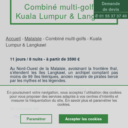
Demande
Combiné multi-golfs -
de devis
Kuala Lumpur & Langkawi
✆ 01 55 37 37 40
Accueil
-
Malaisie
-
Combiné multi-golfs - Kuala
Lumpur & Langkawi
11 jours /
8
nuits - à partir de
3590
€
Au Nord-Ouest de la Malaisie, avoisinant la frontière thaï,
s’étendent les îles Langkawi, un archipel comptant pas
moins de 99 îles féériques, ancien repaire de pirates bercé
par les mythes et les légendes.
Les îles Langkawi offrent des paysages resplendissants,
En poursuivant votre navigation, vous acceptez l’utilisation des cookies
sauvages et fantasmatiques : de hautes falaises
pour vous proposer des services adaptés à vos centres d’intérêts et
surmontées de forêts vierges plongent dans la mer,
découpant criques, baies et grottes inaccessibles.
mesurer la fréquentation du site.
En savoir plus et paramétrer les
cookies.
Un nouveau déf
...Plus
Paramétrer
Accepter les cookies