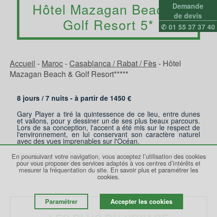
Hôtel Mazagan Beach &
Demande
de devis
Golf Resort 5*
✆ 01 55 37 37 40
Accueil
-
Maroc
-
Casablanca / Rabat / Fès
-
Hôtel
Mazagan Beach & Golf Resort*****
8 jours /
7
nuits - à partir de
1450
€
Gary Player a tiré la quintessence de ce lieu, entre dunes
et vallons, pour y dessiner un de ses plus beaux parcours.
Lors de sa conception, l'accent a été mis sur le respect de
l'environnement, en lui conservant son caractère naturel
avec des vues imprenables sur l'Océan.
Immergez-vous dans un autre monde et vivez la magie du
En poursuivant votre navigation, vous acceptez l’utilisation des cookies
Mazagan Beach & Golf Resort.
pour vous proposer des services adaptés à vos centres d’intérêts et
mesurer la fréquentation du site.
En savoir plus et paramétrer les
cookies.
Paramétrer
Accepter les cookies