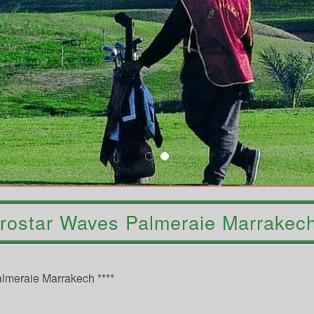
erostar Waves Palmeraie Marrakech
lmeraie Marrakech ****