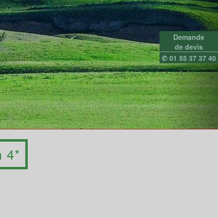
Demande
de devis
✆ 01 55 37 37 40
 4*