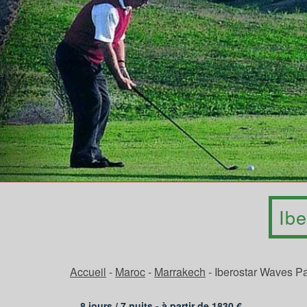
Ib
Accueil
-
Maroc
-
Marrakech
-
Iberostar Waves Pa
8 jours /
7
nuits - à partir de
1830
€