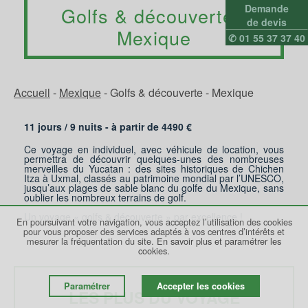
Demande
Golfs & découverte -
de devis
Mexique
✆ 01 55 37 37 40
Accueil
-
Mexique
-
Golfs & découverte - Mexique
11 jours /
9
nuits - à partir de
4490
€
Ce voyage en individuel, avec véhicule de location, vous
permettra de découvrir quelques-unes des nombreuses
merveilles du Yucatan : des sites historiques de Chichen
Itza à Uxmal, classés au patrimoine mondial par l’UNESCO,
jusqu’aux plages de sable blanc du golfe du Mexique, sans
oublier les nombreux terrains de golf.
Un voyage « golfs & découverte » par excellence !
En poursuivant votre navigation, vous acceptez l’utilisation des cookies
pour vous proposer des services adaptés à vos centres d’intérêts et
mesurer la fréquentation du site.
En savoir plus et paramétrer les
cookies.
Paramétrer
Accepter les cookies
LES PLUS DU VOYAGE