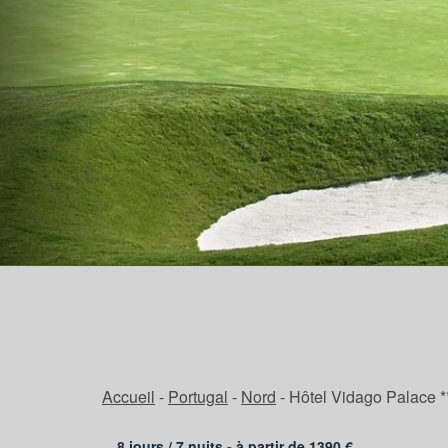
Accueil
-
Portugal
-
Nord
-
Hôtel Vidago Palace *
8 jours /
7
nuits - à partir de
1390
€