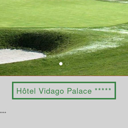
Hôtel Vidago Palace *****
****