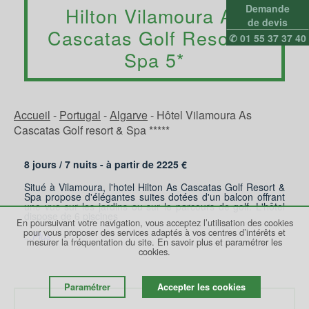
Demande
Hilton Vilamoura As
de devis
Cascatas Golf Resort &
✆ 01 55 37 37 40
Spa 5*
Accueil
-
Portugal
-
Algarve
-
Hôtel Vilamoura As
Cascatas Golf resort & Spa *****
8 jours /
7
nuits - à partir de
2225
€
Situé à Vilamoura, l'hotel Hilton As Cascatas Golf Resort &
Spa propose d'élégantes suites dotées d'un balcon offrant
une vue sur les jardins ou sur le parcours de golf. L'hôtel
dispose de 6 piscines
En poursuivant votre navigation, vous acceptez l’utilisation des cookies
pour vous proposer des services adaptés à vos centres d’intérêts et
...Plus
mesurer la fréquentation du site.
En savoir plus et paramétrer les
cookies.
Paramétrer
Accepter les cookies