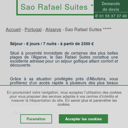
Demande
Sao Rafael Suites *****
de devis
✆ 01 55 37 37 40
Accueil
-
Portugal
-
Algarve
-
Sao Rafael Suites *****
Séjour - 8 jours /
7
nuits - à partir de
2350
€
Situé à proximité immédiate de certaines des plus belles
plages de l’Algarve, le Sao Rafael Suites constitue une
excellente adresse pour un séjour golfique alliant confort et
découverte.
Grâce à sa situation privilégiée près d’Albufeira, vous
profiterez d’un accès rapide à plusieurs des plus beaux
parcours de golf de la région tout en bénéficiant d’un
environnement calme et élégant.
En poursuivant votre navigation, vous acceptez l’utilisation des cookies
pour vous proposer des services adaptés à vos centres d’intérêts et
mesurer la fréquentation du site.
En savoir plus et paramétrer les
Entre journées d
cookies.
...Plus
Paramétrer
Accepter les cookies