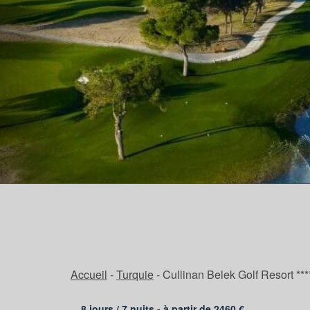
Accueil
-
Turquie
-
Cullinan Belek Golf Resort ***
8 jours /
7
nuits - à partir de
2460
€