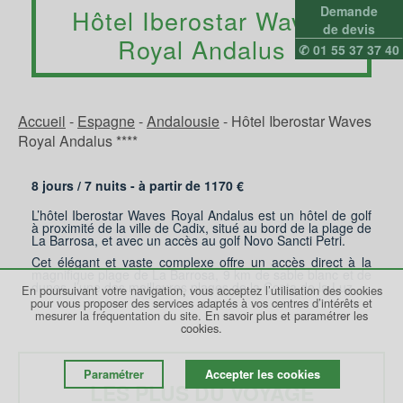
Demande
Hôtel Iberostar Waves
de devis
Royal Andalus
✆ 01 55 37 37 40
Accueil
-
Espagne
-
Andalousie
-
Hôtel Iberostar Waves
Royal Andalus ****
8 jours /
7
nuits - à partir de
1170
€
L’hôtel Iberostar Waves Royal Andalus est un hôtel de golf
à proximité de la ville de Cadix, situé au bord de la plage de
La Barrosa, et avec un accès au golf Novo Sancti Petri.
Cet élégant et vaste complexe offre un accès direct à la
magnifique plage de La Barrosa, 9 km de sable blanc et de
dunes, l’une des meilleures plages de la Costa de la Luz.
En poursuivant votre navigation, vous acceptez l’utilisation des cookies
pour vous proposer des services adaptés à vos centres d’intérêts et
mesurer la fréquentation du site.
En savoir plus et paramétrer les
cookies.
Paramétrer
Accepter les cookies
LES PLUS DU VOYAGE