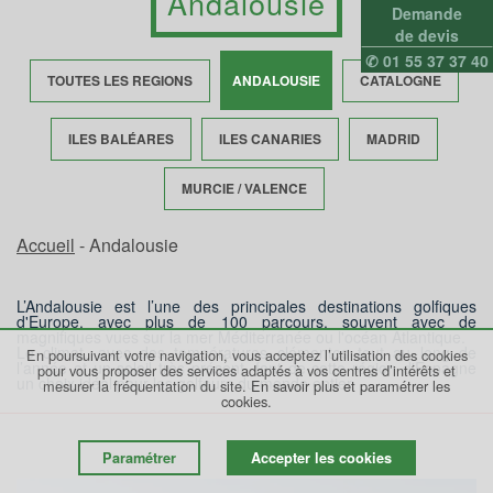
Andalousie
Demande
de devis
✆ 01 55 37 37 40
TOUTES LES REGIONS
ANDALOUSIE
CATALOGNE
ILES BALÉARES
ILES CANARIES
MADRID
MURCIE / VALENCE
Accueil
- Andalousie
L’Andalousie est l’une des principales destinations golfiques
d'Europe, avec plus de 100 parcours, souvent avec de
magnifiques vues sur la mer Méditerranée ou l'océan Atlantique.
Le climat, avec des températures clémentes tout au long de
En poursuivant votre navigation, vous acceptez l’utilisation des cookies
l’année et un soleil très présent, font de cette région d'Espagne
pour vous proposer des services adaptés à vos centres d’intérêts et
un choix idéal pour les golfeurs du monde entier.
mesurer la fréquentation du site.
En savoir plus et paramétrer les
cookies.
Paramétrer
Accepter les cookies