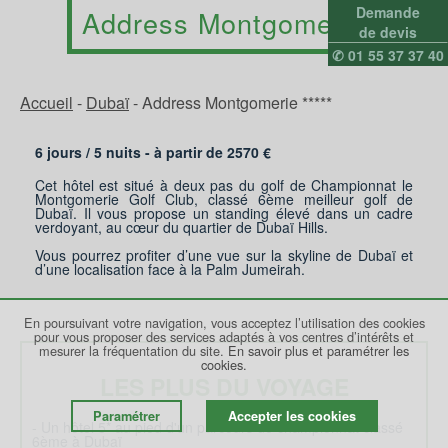
Demande
Address Montgomerie
de devis
✆ 01 55 37 37 40
Accueil
-
Dubaï
-
Address Montgomerie *****
6 jours /
5
nuits - à partir de
2570
€
Cet hôtel est situé à deux pas du golf de Championnat le
Montgomerie Golf Club, classé 6ème meilleur golf de
Dubaï. Il vous propose un standing élevé dans un cadre
verdoyant, au cœur du quartier de Dubaï Hills.
Vous pourrez profiter d’une vue sur la skyline de Dubaï et
d’une localisation face à la Palm Jumeirah.
En poursuivant votre navigation, vous acceptez l’utilisation des cookies
pour vous proposer des services adaptés à vos centres d’intérêts et
mesurer la fréquentation du site.
En savoir plus et paramétrer les
cookies.
LES PLUS DU VOYAGE
Paramétrer
Accepter les cookies
- Un hôtel 5* au pied d'un parcours de championnat classé
6ème à Dubaï